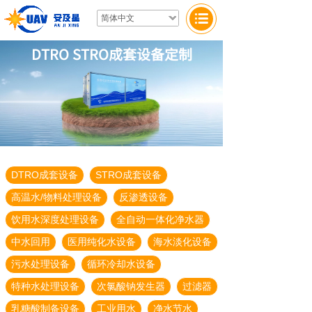
简体中文
DTRO STRO成套设备定制
DTRO成套设备
STRO成套设备
高温水/物料处理设备
反渗透设备
饮用水深度处理设备
全自动一体化净水器
中水回用
医用纯化水设备
海水淡化设备
污水处理设备
循环冷却水设备
特种水处理设备
次氯酸钠发生器
过滤器
乳糖酸制备设备
工业用水
净水节水