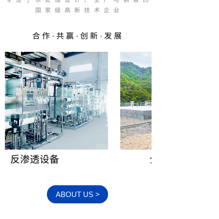
国家级高新技术企业
合作·共赢·创新·发展
反渗透设备
全自动一体化净水
ABOUT US >